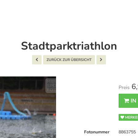
Stadtparktriathlon
ZURÜCK ZUR ÜBERSICHT
6,
Preis
IN
MERKE
Fotonummer
8863755