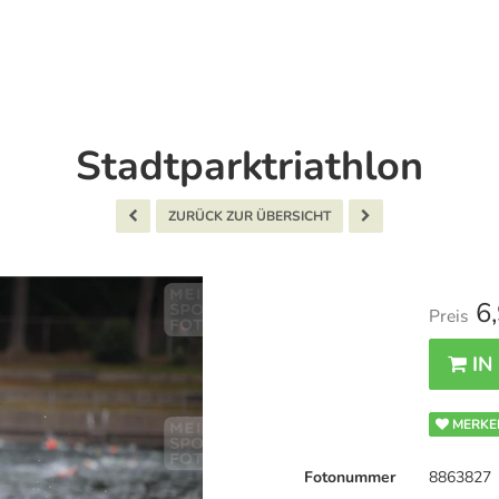
Stadtparktriathlon
ZURÜCK ZUR ÜBERSICHT
6,
Preis
IN
MERKE
Fotonummer
8863827