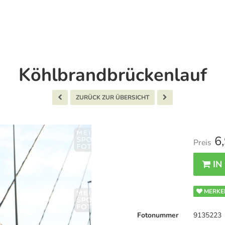
Köhlbrandbrückenlauf
ZURÜCK ZUR ÜBERSICHT
6,
Preis
IN
MERKE
Fotonummer
9135223