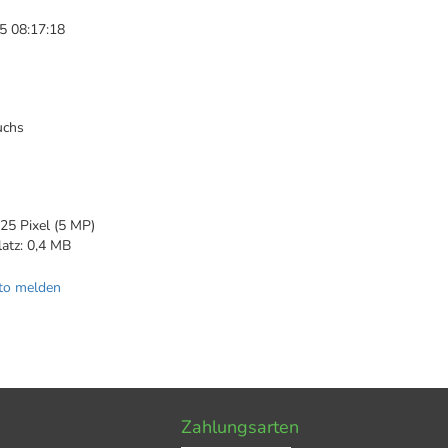
5 08:17:18
uchs
2
25 Pixel (5 MP)
latz: 0,4 MB
to melden
Zahlungsarten