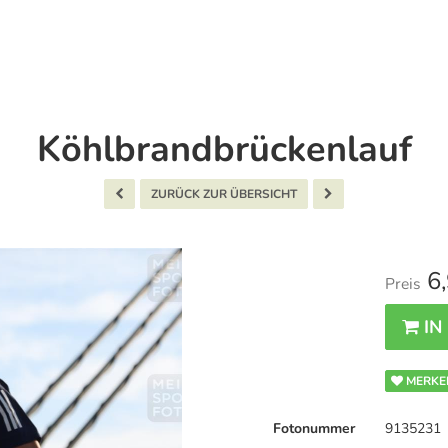
Köhlbrandbrückenlauf
ZURÜCK ZUR ÜBERSICHT
6,
Preis
IN
MERKE
Fotonummer
9135231