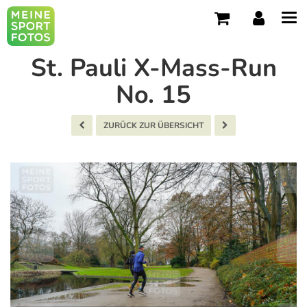
Tog
navi
St. Pauli X-Mass-Run
No. 15
ZURÜCK ZUR ÜBERSICHT