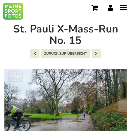
Tog
navi
St. Pauli X-Mass-Run
No. 15
ZURÜCK ZUR ÜBERSICHT