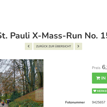
St. Pauli X-Mass-Run No. 1
ZURÜCK ZUR ÜBERSICHT
6,
Preis
IN
MERKE
Fotonummer
9425657