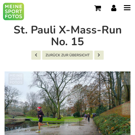
Tog
navi
St. Pauli X-Mass-Run
No. 15
ZURÜCK ZUR ÜBERSICHT