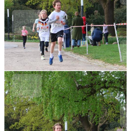
6,99 €
MERKEN
25.04.2026 07:37:46