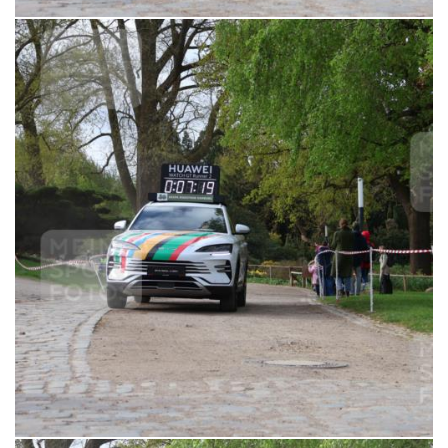
6,99 €
MERKEN
25.04.2026 07:37:17