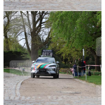
6,99 €
MERKEN
25.04.2026 07:37:17