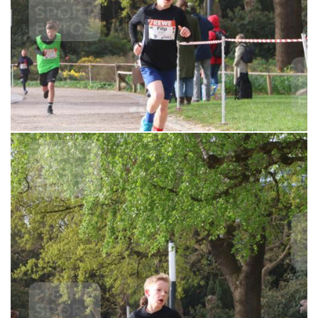
6,99 €
MERKEN
25.04.2026 07:37:30