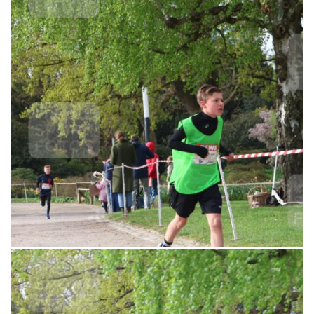
6,99 €
MERKEN
25.04.2026 07:37:35