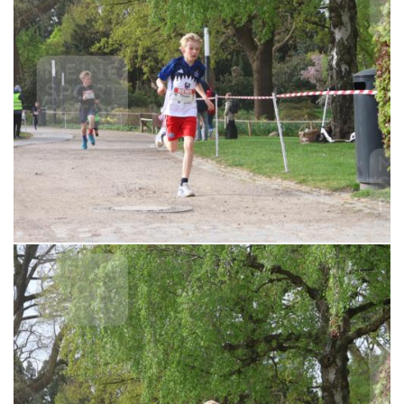
6,99 €
MERKEN
25.04.2026 07:37:28