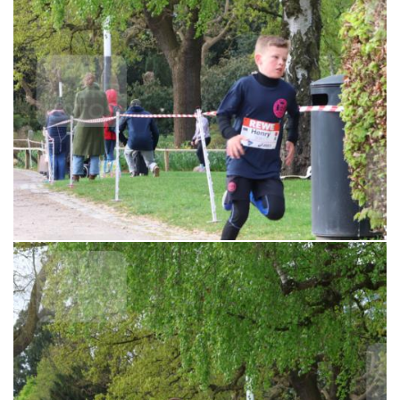
6,99 €
MERKEN
25.04.2026 07:37:41