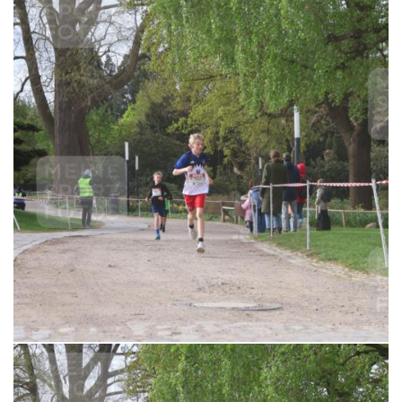
25.04.2026 07:37:26
6,99 €
MERKEN
25.04.2026 07:37:27