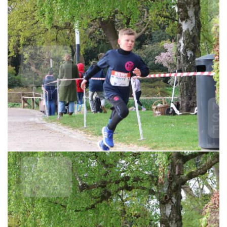
6,99 €
MERKEN
25.04.2026 07:37:41