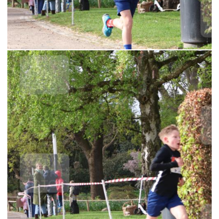
6,99 €
MERKEN
25.04.2026 07:37:31