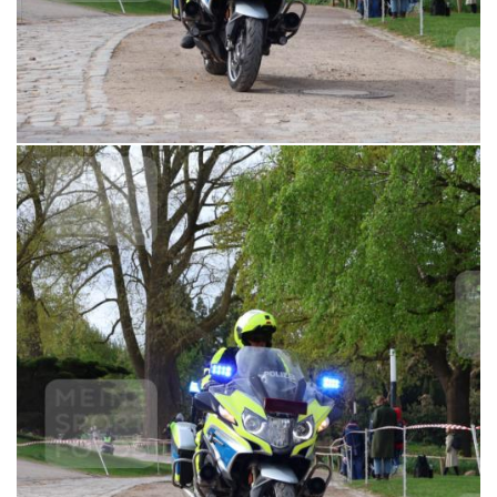
6,99 €
MERKEN
25.04.2026 07:37:08