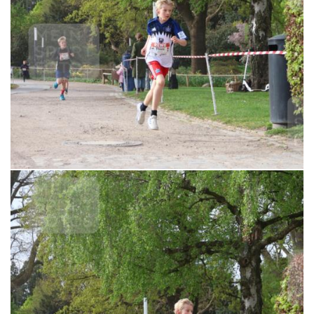
6,99 €
MERKEN
25.04.2026 07:37:28