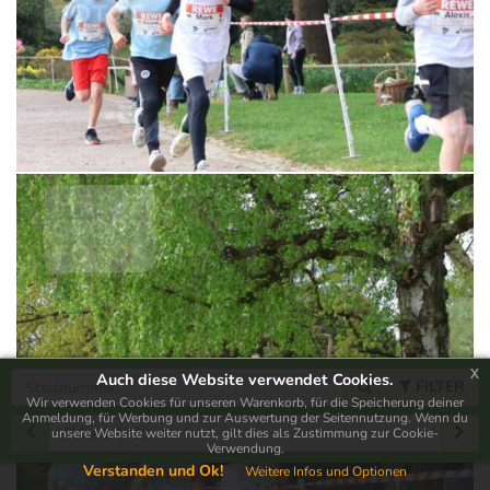
6,99 €
MERKEN
25.04.2026 07:37:47
x
Auch diese Website verwendet Cookies.
FILTER
Wir verwenden Cookies für unseren Warenkorb, für die Speicherung deiner
Anmeldung, für Werbung und zur Auswertung der Seitennutzung. Wenn du
unsere Website weiter nutzt, gilt dies als Zustimmung zur Cookie-
Verwendung.
Verstanden und Ok!
Weitere Infos und Optionen