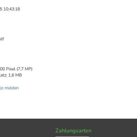
5 10:43:18
lf
00 Pixel (7,7 MP)
latz: 1,6 MB
to melden
Zahlungsarten