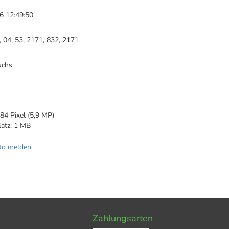
6 12:49:50
, 04, 53, 2171, 832, 2171
uchs
84 Pixel (5,9 MP)
latz: 1 MB
to melden
Zahlungsarten