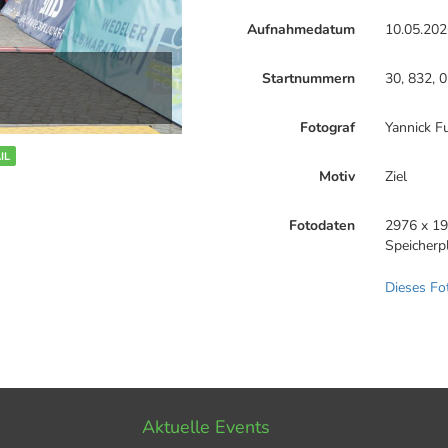
Aufnahmedatum
10.05.202
Startnummern
30, 832, 0
Fotograf
Yannick F
IL
Motiv
Ziel
Fotodaten
2976 x 19
Speicherp
Dieses Fo
Aktuelle Events