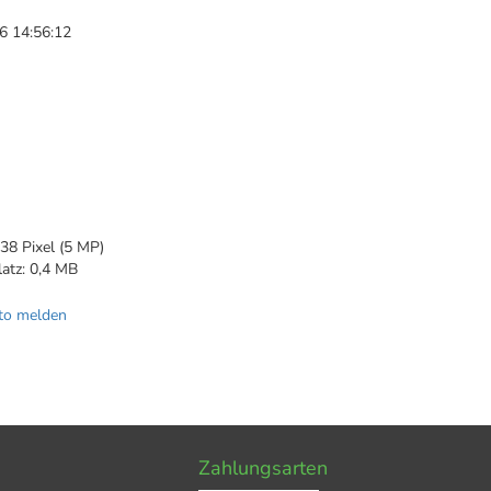
6 14:56:12
n
38 Pixel (5 MP)
latz: 0,4 MB
to melden
Zahlungsarten