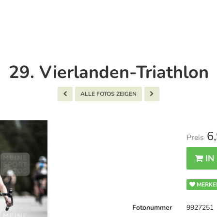
29. Vierlanden-Triathlon
ALLE FOTOS ZEIGEN
6,
Preis
IN
MERKE
Fotonummer
9927251